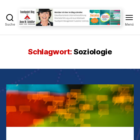
Suche
Menü
Touchpoint
Blog
Anne
M.
Schlagwort:
Soziologie
Schüller