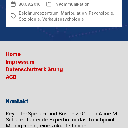
30.08.2016
In
Kommunikation
Veröffentlichungsdatum
Kategorien
SO
GERNE
Belohnungszentrum
,
Manipulation
,
Psychologie
,
Schlagwörter
VERFÜHREN?
Soziologie
,
Verkaufspsychologie
Home
Impressum
Datenschutzerklärung
AGB
Kontakt
Keynote-Speaker und Business-Coach Anne M.
Schüller: führende Expertin für das Touchpoint
Management, eine zukunftsfähige