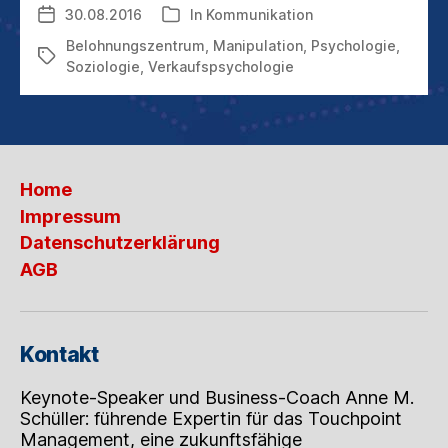
30.08.2016
In
Kommunikation
Veröffentlichungsdatum
Kategorien
SO
GERNE
Belohnungszentrum
,
Manipulation
,
Psychologie
,
Schlagwörter
VERFÜHREN?
Soziologie
,
Verkaufspsychologie
Home
Impressum
Datenschutzerklärung
AGB
Kontakt
Keynote-Speaker und Business-Coach Anne M.
Schüller: führende Expertin für das Touchpoint
Management, eine zukunftsfähige