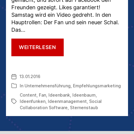
Freunden gezeigt. Likes garantiert!
Samstag wird ein Video gedreht. In den
Hauptrollen: Der Fan und sein neuer Schal.
Das…
GUTE
WEITERLESEN
IDEEN
FINDEN
UND
MANAGEN
13.01.2016
Veröffentlichungsdatum
(1/2):
WIE
In
Unternehmensführung
,
Empfehlungsmarketing
Kategorien
EMPFEHLUNGSGESCHICHTE
Content
,
Fan
,
Ideenbank
,
Ideenbaum
,
ENTSTEHEN
Ideenfunken
,
Ideenmanagement
,
Social
Schlagwörter
Collaboration Software
,
Sternenstaub