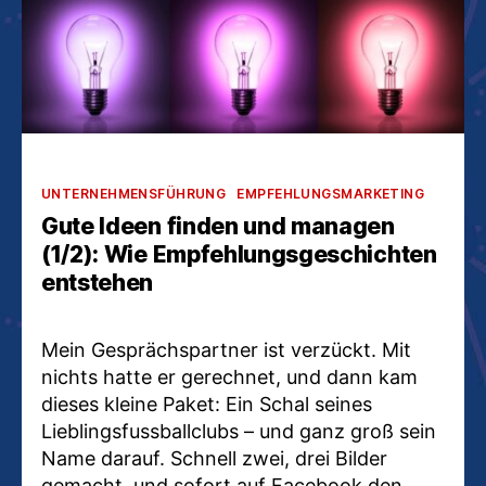
Kategorien
UNTERNEHMENSFÜHRUNG
EMPFEHLUNGSMARKETING
Gute Ideen finden und managen
(1/2): Wie Empfehlungsgeschichten
entstehen
Mein Gesprächspartner ist verzückt. Mit
nichts hatte er gerechnet, und dann kam
dieses kleine Paket: Ein Schal seines
Lieblingsfussballclubs – und ganz groß sein
Name darauf. Schnell zwei, drei Bilder
gemacht, und sofort auf Facebook den