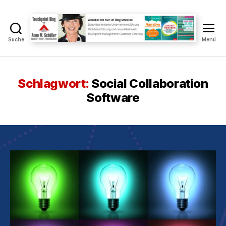
Suche
Menü
Touchpoint
Blog
Anne
M.
Schlagwort:
Social Collaboration
Schüller
Software