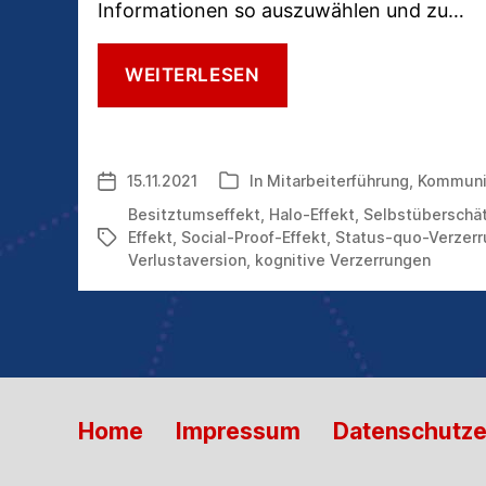
Informationen so auszuwählen und zu…
8
WEITERLESEN
KOGNITIVE
VERZERRUNGEN,
VOR
DENEN
15.11.2021
In
Mitarbeiterführung
,
Kommuni
Veröffentlichungsdatum
Kategorien
MAN
SICH
Besitztumseffekt
,
Halo-Effekt
,
Selbstüberschä
BESSER
Effekt
,
Social-Proof-Effekt
,
Status-quo-Verzerr
Schlagwörter
HÜTET
Verlustaversion
,
kognitive Verzerrungen
Home
Impressum
Datenschutze