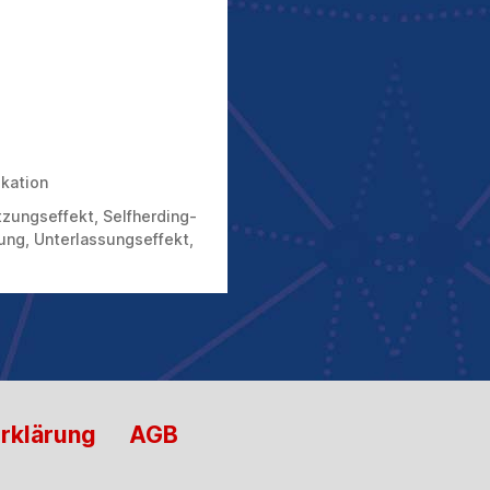
kation
tzungseffekt
,
Selfherding-
ung
,
Unterlassungseffekt
,
rklärung
AGB