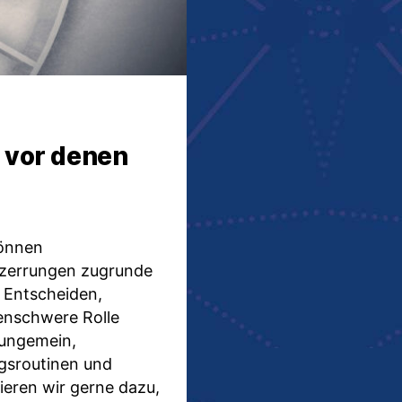
 vor denen
können
rzerrungen zugrunde
m Entscheiden,
enschwere Rolle
 ungemein,
gsroutinen und
eren wir gerne dazu,