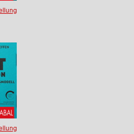
ellung
ellung