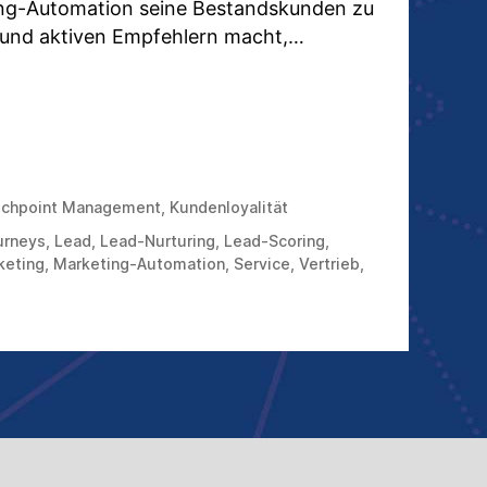
ng-Automation seine Bestandskunden zu
 und aktiven Empfehlern macht,…
CH
KETING-
OMATION
DMANAGEMENT
chpoint Management
,
Kundenloyalität
n
EN
urneys
,
Lead
,
Lead-Nurturing
,
Lead-Scoring
,
ATZHÖHEN
keting
,
Marketing-Automation
,
Service
,
Vertrieb
,
-
n
gement