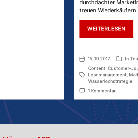
durchdachter Marketi
treuen Wiederkäufern
DUR
WEITERLESEN
MAR
AUT
UND
LEA
15.09.2017
In
Tou
Veröffentlichungsdatum
Kategorie
ZU
NEU
Content
,
Customer-Jo
UMS
Leadmanagement
,
Mar
Schlagwörter
Wasserlochstrategie
zu
1 Kommentar
Durch
Marketing
Automatio
und
Leadmana
zu
neuen