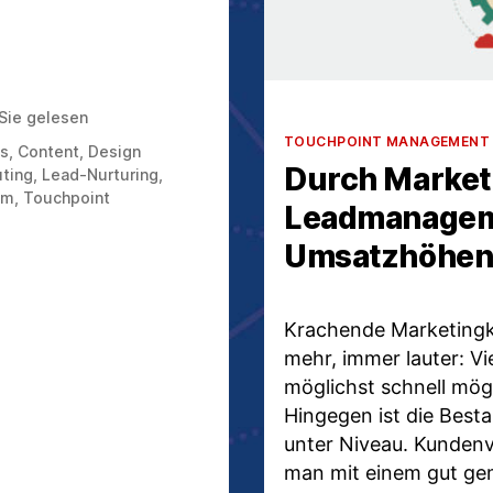
 Sie gelesen
Kategorien
TOUCHPOINT MANAGEMENT
as
,
Content
,
Design
Durch Market
ting
,
Lead-Nurturing
,
um
,
Touchpoint
Leadmanagem
Umsatzhöhe
Krachende Marketingk
mehr, immer lauter: V
möglichst schnell mög
Hingegen ist die Best
unter Niveau. Kundenve
man mit einem gut g