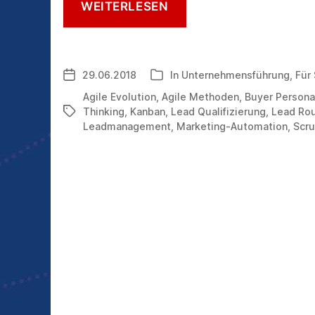
LESETIPPS:
WEITERLESEN
AGILE
EVOLUTION
UND
LEADMANAGEMENT
29.06.2018
In
Unternehmensführung
,
Für
Veröffentlichungsdatum
Kategorien
IN
DER
Agile Evolution
,
Agile Methoden
,
Buyer Person
PRAXIS
Thinking
,
Kanban
,
Lead Qualifizierung
,
Lead Rou
Schlagwörter
Leadmanagement
,
Marketing-Automation
,
Scr