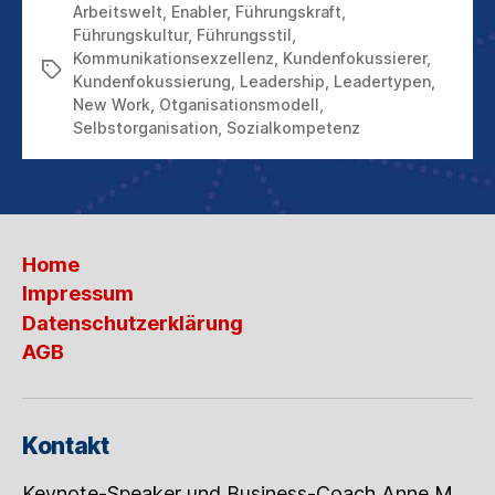
Arbeitswelt
,
Enabler
,
Führungskraft
,
Führungskultur
,
Führungsstil
,
Kommunikationsexzellenz
,
Kundenfokussierer
,
Schlagwörter
Kundenfokussierung
,
Leadership
,
Leadertypen
,
New Work
,
Otganisationsmodell
,
Selbstorganisation
,
Sozialkompetenz
Home
Impressum
Datenschutzerklärung
AGB
Kontakt
Keynote-Speaker und Business-Coach Anne M.