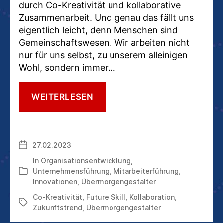
durch Co-Kreativität und kollaborative
Zusammenarbeit. Und genau das fällt uns
eigentlich leicht, denn Menschen sind
Gemeinschaftswesen. Wir arbeiten nicht
nur für uns selbst, zu unserem alleinigen
Wohl, sondern immer…
VOLL
WEITERLESEN
IM
TREND:
CO-
KREATIVITÄT
27.02.2023
Veröffentlichungsdatum
UND
KOLLABORATIONSKOMPETEN
In
Organisationsentwicklung
,
Unternehmensführung
,
Mitarbeiterführung
,
Kategorien
Innovationen
,
Übermorgengestalter
Co-Kreativität
,
Future Skill
,
Kollaboration
,
Schlagwörter
Zukunftstrend
,
Übermorgengestalter