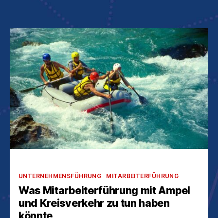
Kategorien
UNTERNEHMENSFÜHRUNG
MITARBEITERFÜHRUNG
Was Mitarbeiterführung mit Ampel
und Kreisverkehr zu tun haben
könnte