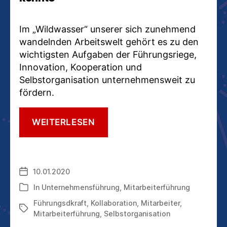
Im „Wildwasser“ unserer sich zunehmend
wandelnden Arbeitswelt gehört es zu den
wichtigsten Aufgaben der Führungsriege,
Innovation, Kooperation und
Selbstorganisation unternehmensweit zu
fördern.
WAS
WEITERLESEN
MITARBEITERFÜHRUNG
MIT
AMPEL
UND
10.01.2020
Veröffentlichungsdatum
KREISVERKEHR
ZU
In
Unternehmensführung
,
Mitarbeiterführung
Kategorien
TUN
Führungsdkraft
,
Kollaboration
,
Mitarbeiter
,
HABEN
Schlagwörter
Mitarbeiterführung
,
Selbstorganisation
KÖNNTE