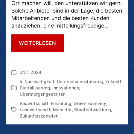
Ort machen will, den unterstützen wir gern.
Solche Anbieter sind in der Lage, die besten
Mitarbeitenden und die besten Kunden
anzuziehen, eine mitteilungsfreudige…
GOING
WEITERLESEN
GREEN:
DIE
„GRÜNE“
ZUKUNFT
04.11.2024
Veröffentlichungsdatum
HAT
LÄNGST
In
Nachhaltigkeit
,
Unternehmensführung
,
Zukunft
,
BEGONNEN
Digitalisierung
,
Innovationen
,
Kategorien
Übermorgengestalter
Bauwirtschaft
,
Ernährung
,
Green Economy
,
Landwirtschaft
,
Mobilität
,
Stadtentwicklung
,
Schlagwörter
Zukunftsszenarien