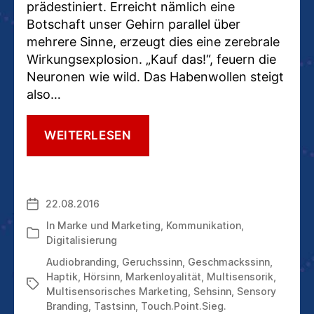
prädestiniert. Erreicht nämlich eine
Botschaft unser Gehirn parallel über
mehrere Sinne, erzeugt dies eine zerebrale
Wirkungsexplosion. „Kauf das!“, feuern die
Neuronen wie wild. Das Habenwollen steigt
also…
MULTISENSORIK
WEITERLESEN
IM
MARKETING:
SO
SPRICHT
22.08.2016
Veröffentlichungsdatum
MAN
MIT
In
Marke und Marketing
,
Kommunikation
,
Kategorien
ALLEN
Digitalisierung
FÜNF
Audiobranding
,
Geruchssinn
,
Geschmackssinn
,
SINNEN
Haptik
,
Hörsinn
,
Markenloyalität
,
Multisensorik
,
Schlagwörter
Multisensorisches Marketing
,
Sehsinn
,
Sensory
Branding
,
Tastsinn
,
Touch.Point.Sieg.