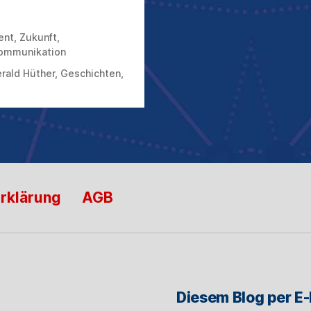
ent
,
Zukunft
,
ommunikation
rald Hüther
,
Geschichten
,
rklärung
AGB
Diesem Blog per E-