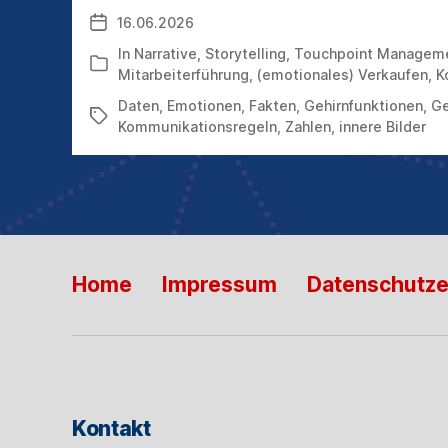
BILDER
16.06.2026
Veröffentlichungsdatum
In
Narrative
,
Storytelling
,
Touchpoint Managem
Kategorien
Mitarbeiterführung
,
(emotionales) Verkaufen
,
K
Daten
,
Emotionen
,
Fakten
,
Gehirnfunktionen
,
Ge
Schlagwörter
Kommunikationsregeln
,
Zahlen
,
innere Bilder
Home
Impressum
Datenschutze
Kontakt