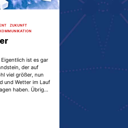
ENT
ZUKUNFT
KOMMUNIKATION
der
Eigentlich ist es gar
andstein, der auf
hl viel größer, nun
d und Wetter im Lauf
ragen haben. Übrig…