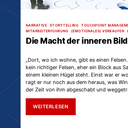
Kategorien
NARRATIVE
STORYTELLING
TOUCHPOINT MANAGEM
MITARBEITERFÜHRUNG
(EMOTIONALES) VERKAUFEN
Die Macht der inneren Bil
„Dort, wo ich wohne, gibt es einen Felsen. 
kein richtiger Felsen, eher ein Block aus S
einem kleinen Hügel steht. Einst war er wo
ragt er nur noch aus dem heraus, was Win
der Zeit von ihm abgeschabt und wegget
DIE
WEITERLESEN
MACHT
DER
INNEREN