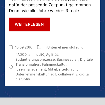
dafür der passende Zeitpunkt gekommen.
Denn, wie alle Jahre wieder: Rituale…
#MINUS50:
WEITERLESEN
ENTSCHLACKUNGSPROGRA
FÜR
IHR
UNTERNEHMEN
15.09.2016
In
Unternehmensführung
Veröffentlichungsdatum
Kategorien
#ADCD
,
#minus50
,
Agilität
,
Budgetierungsprozesse
,
Businessplan
,
Digitale
Transformation
,
Führungskultur
,
Schlagwörter
Ideenmanagement
,
Mitarbeiterführung
,
Unternehmenskultur
,
agil
,
collaborativ
,
digital
,
disruptiv