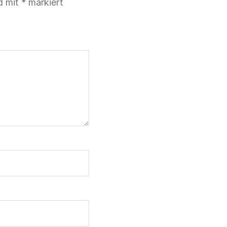
nd mit
*
markiert