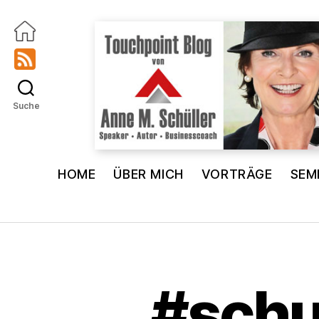
Suche
Touchpoint
Blog
HOME
ÜBER MICH
VORTRÄGE
SEM
Anne
M.
Schüller
#schu