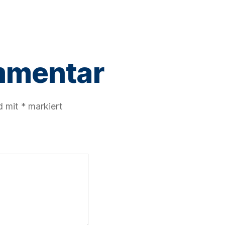
mmentar
nd mit
*
markiert