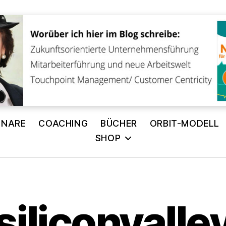
INARE
COACHING
BÜCHER
ORBIT-MODELL
SHOP
V
o
siliconvalle
n
A