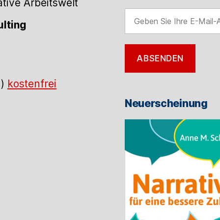
ive Arbeitswelt
Geben
lting
Sie
Ihre
E-
ABSENDEN
Mail-
Adresse
.)
kostenfrei
ein
Neuerscheinung