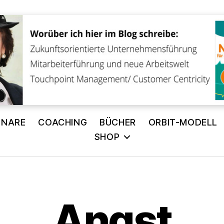
INARE
COACHING
BÜCHER
ORBIT-MODELL
SHOP
V
o
Angst
n
A