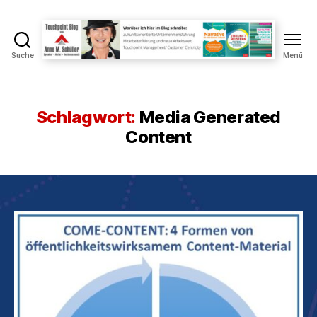
Suche
Menü
Touchpoint
Blog
Anne
M.
Schlagwort:
Media Generated
Schüller
Content