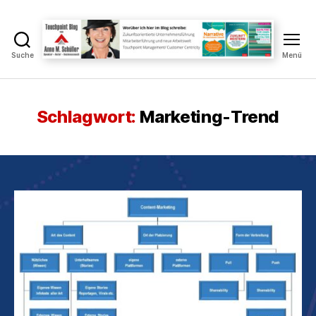
Suche
Menü
Touchpoint
Blog
Anne
M.
Schlagwort:
Marketing-Trend
Schüller