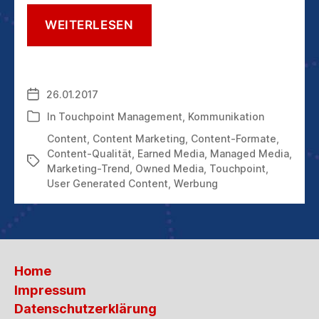
EIN
WEITERLESEN
MARKETINGTREND,
DER
2017
BLEIBT:
26.01.2017
Veröffentlichungsdatum
GUT
GEMACHTES
In
Touchpoint Management
,
Kommunikation
Kategorien
CONTENT-
Content
,
Content Marketing
,
Content-Formate
,
MARKETING
Content-Qualität
,
Earned Media
,
Managed Media
,
Schlagwörter
Marketing-Trend
,
Owned Media
,
Touchpoint
,
User Generated Content
,
Werbung
Home
Impressum
Datenschutzerklärung