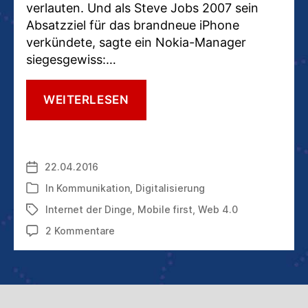
verlauten. Und als Steve Jobs 2007 sein
Absatzziel für das brandneue iPhone
verkündete, sagte ein Nokia-Manager
siegesgewiss:…
KOMMUNIKATION
WEITERLESEN
VON
HEUTE
UND
MORGEN:
22.04.2016
Veröffentlichungsdatum
VON
2.0
In
Kommunikation
,
Digitalisierung
Kategorien
BIS
Internet der Dinge
,
Mobile first
,
Web 4.0
Schlagwörter
4.0
–
zu
2 Kommentare
UND
Kommunikation
DARÜBER
von
HINAUS
heute
und
morgen: