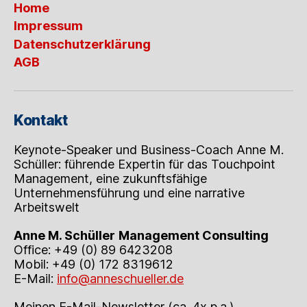
Home
von
2.0
Impressum
bis
Datenschutzerklärung
4.0
AGB
–
und
darüber
hinaus
Kontakt
Keynote-Speaker und Business-Coach Anne M.
Schüller: führende Expertin für das Touchpoint
Management, eine zukunftsfähige
Unternehmensführung und eine narrative
Arbeitswelt
Anne M. Schüller
Management Consulting
Office: +49 (0) 89 6423208
Mobil: +49 (0) 172 8319612
E-Mail:
info@anneschueller.de
Meinen E-Mail-Newsletter (ca. 4x p.a.)