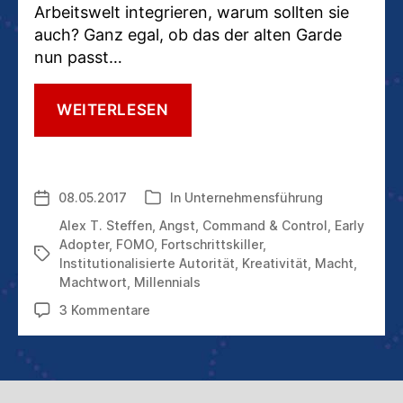
Arbeitswelt integrieren, warum sollten sie
auch? Ganz egal, ob das der alten Garde
nun passt…
WARUM
WEITERLESEN
DIE
„ALTEN“
VON
DEN
08.05.2017
In
Unternehmensführung
Veröffentlichungsdatum
Kategorien
„JUNGEN“
NICHT
Alex T. Steffen
,
Angst
,
Command & Control
,
Early
LERNEN
Adopter
,
FOMO
,
Fortschrittskiller
,
Schlagwörter
–
Institutionalisierte Autorität
,
Kreativität
,
Macht
,
UND
Machtwort
,
Millennials
IN
zu
3 Kommentare
ALTEN
Warum
STRUKTUREN
die
VERHARREN
„Alten“
von