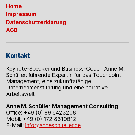
den
Home
„Jungen“
nicht
Impressum
lernen
Datenschutzerklärung
–
AGB
und
in
alten
Strukturen
Kontakt
verharren
Keynote-Speaker und Business-Coach Anne M.
Schüller: führende Expertin für das Touchpoint
Management, eine zukunftsfähige
Unternehmensführung und eine narrative
Arbeitswelt
Anne M. Schüller
Management Consulting
Office: +49 (0) 89 6423208
Mobil: +49 (0) 172 8319612
E-Mail:
info@anneschueller.de