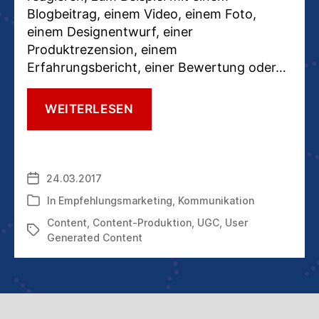
Blogbeitrag, einem Video, einem Foto,
einem Designentwurf, einer
Produktrezension, einem
Erfahrungsbericht, einer Bewertung oder…
USER
WEITERLESEN
GENERATED
CONTENT:
WIE
SIE
24.03.2017
Veröffentlichungsdatum
MENSCHEN
FÜR
In
Empfehlungsmarketing
,
Kommunikation
Kategorien
DIE
Content
,
Content-Produktion
,
UGC
,
User
CONTENT-
Schlagwörter
Generated Content
PRODUKTION
GEWINNEN