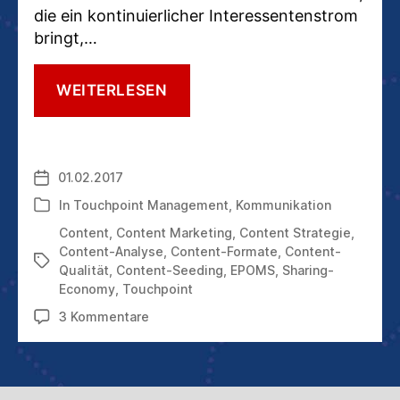
die ein kontinuierlicher Interessentenstrom
bringt,…
DIE
WEITERLESEN
ERSTEN
SCHRITTE,
DAMIT
IHR
01.02.2017
Veröffentlichungsdatum
CONTENT-
MARKETING
In
Touchpoint Management
,
Kommunikation
Kategorien
SICHER
Content
,
Content Marketing
,
Content Strategie
,
GELINGT
Content-Analyse
,
Content-Formate
,
Content-
Schlagwörter
Qualität
,
Content-Seeding
,
EPOMS
,
Sharing-
Economy
,
Touchpoint
zu
3 Kommentare
Die
ersten
Schritte,
damit