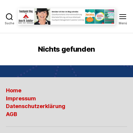
Suche
Menü
Touchpoint
Blog
Anne
M.
Nichts gefunden
Schüller
Home
Impressum
Datenschutzerklärung
AGB