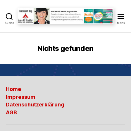
Suche
Menü
Touchpoint
Blog
Anne
M.
Nichts gefunden
Schüller
Home
Impressum
Datenschutzerklärung
AGB